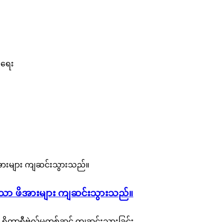
းရေး
ော ဖိအားများ ကျဆင်းသွားသည်။
ုတာရီဗဲလ်မှတစ်ဆင့် ကျဆင်းသွားခြင်း