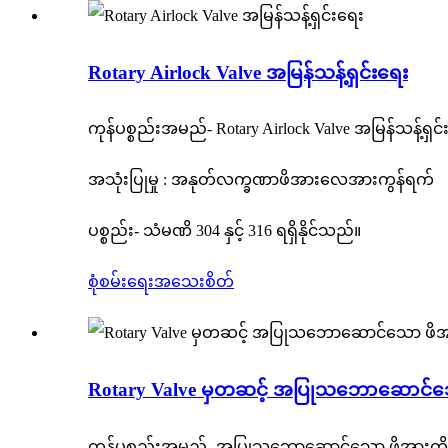
Rotary Airlock Valve အမြန်သန့်ရှင်းရေး
ကုန်ပစ္စည်းအမည်- Rotary Airlock Valve အမြန်သန့်ရှင်
အသုံးပြုမှု : အနုတ်လက္ခဏာဖိအားလေအားကွန်ရက်
ပစ္စည်း- သံမဏိ 304 နှင့် 316 ရရှိနိုင်သည်။
စုံစမ်းရေး
အသေးစိတ်
Rotary Valve မှတဆင့် အပြုသဘောဆောင်သ
ကုန်ပစ္စည်းအမည်- အပြုသဘောဆောင်သော ဖိအားကို ရိ