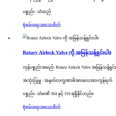
ပစ္စည်း- သံထည်
စုံစမ်းရေး
အသေးစိတ်
Rotary Airlock Valve ကို အမြန်သန့်ရှင်းပါ။
ကုန်ပစ္စည်းအမည်- Rotary Airlock Valve အမြန်သန့်ရှင်
အသုံးပြုမှု : အနုတ်လက္ခဏာဖိအားလေအားကွန်ရက်
ပစ္စည်း- သံမဏိ 304 နှင့် 316 ရရှိနိုင်သည်။
စုံစမ်းရေး
အသေးစိတ်