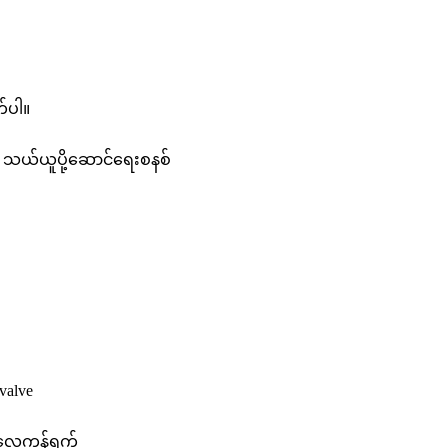
တ်ပါ။
 သယ်ယူပို့ဆောင်ရေးစနစ်
valve
လေကွန်ရက်