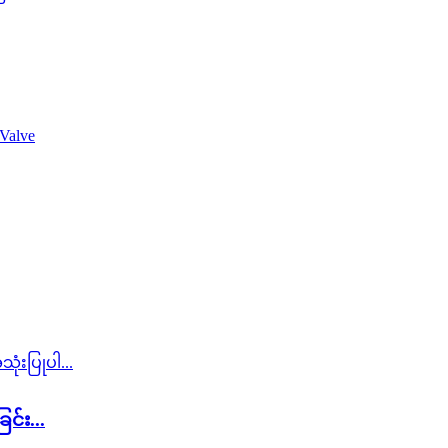
်း...