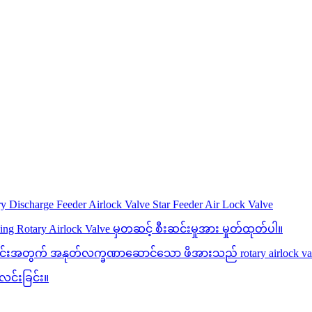
Discharge Feeder Airlock Valve Star Feeder Air Lock Valve
eying Rotary Airlock Valve မှတဆင့် စီးဆင်းမှုအား မှုတ်ထုတ်ပါ။
ဆောင်ခြင်းအတွက် အနုတ်လက္ခဏာဆောင်သော ဖိအားသည် rotary airlock v
းလင်းခြင်း။