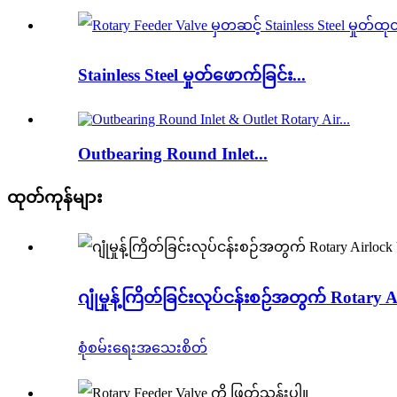
Stainless Steel မှုတ်ဖောက်ခြင်း...
Outbearing Round Inlet...
ထုတ်ကုန်များ
ဂျုံမှုန့်ကြိတ်ခြင်းလုပ်ငန်းစဉ်အတွက် Rotary 
စုံစမ်းရေး
အသေးစိတ်