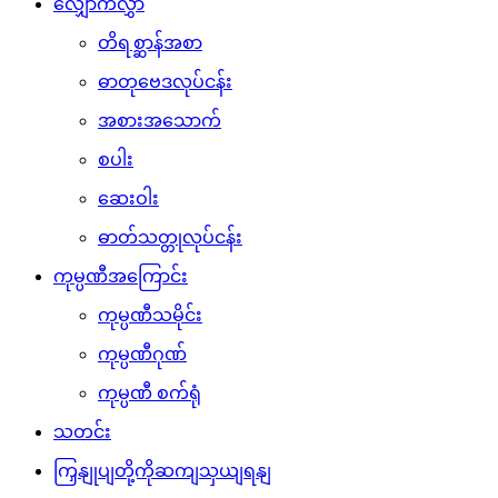
လျှောက်လွှာ
တိရစ္ဆာန်အစာ
ဓာတုဗေဒလုပ်ငန်း
အစားအသောက်
စပါး
ဆေးဝါး
ဓာတ်သတ္တုလုပ်ငန်း
ကုမ္ပဏီအကြောင်း
ကုမ္ပဏီသမိုင်း
ကုမ္ပဏီဂုဏ်
ကုမ္ပဏီ စက်ရုံ
သတင်း
ကြှနျုပျတို့ကိုဆကျသှယျရနျ